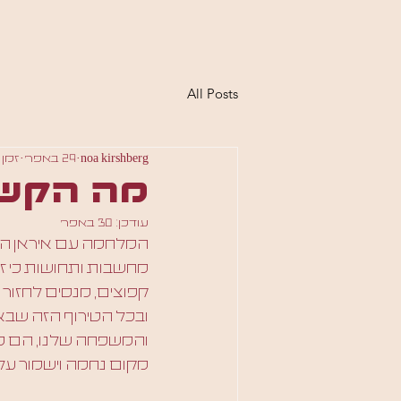
All Posts
noa kirshberg
29 באפר׳
זמן קר
מה הקשר 
עודכן:
30 באפר׳
המלחמה עם איראן הסתי
מחשבות ותחושות כי זה
קפוצים, מנסים לחזור
ובכל הטירוף הזה שבאמ
והמשפחה שלנו, הם כן 
מקום נחמה וישמור על