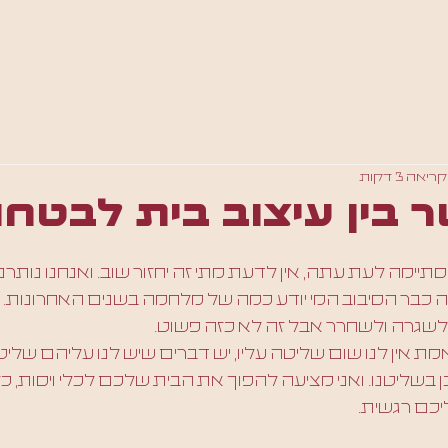
יאה 3 דקות
בין עיצוב בית לבטחו
ימה לעת עתה, אין לדעת מתי זה יחזור שוב. ואנחנו נותרנ
 כבר הסיבוב המי יודע כמה של מלחמה בשנים האחרונות. כו
 לשגרה ולשחרר אבל זה לא כזה פשוט.
ת אין לנו שום שליטה עליו, יש דברים שיש לנו עליהם שליטה
בשליטנו. ואני מציעה להפוך את הבית שלכם לכלי ויסות, כז
יכם רגשית.