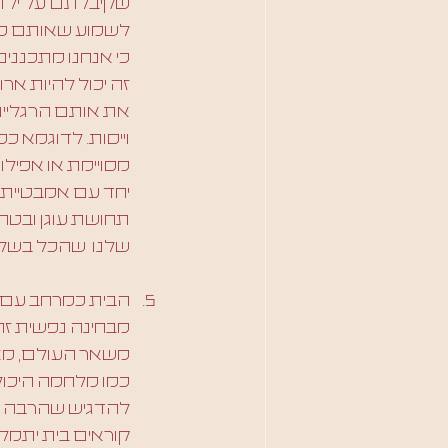
שקיבלתם על ילדכם
לשמוע שאותם כללי
כי אנחנו מתכננים
זה יכול להיות אר
את אותם הרגליים
וייסות. לדוגמא כ
מסויימת או אפיל
יחד עם אמבטיית ש
תחושת עוגן ובטחו
שלנו  שהכל בשלי
הבית כמרחב עם ג
מבחינה נפשית זה 
משאר העולם, מאפש
כמו מלחמה היכולת 
להדגיש שהרבה פעמ
קוראים בית יתמל