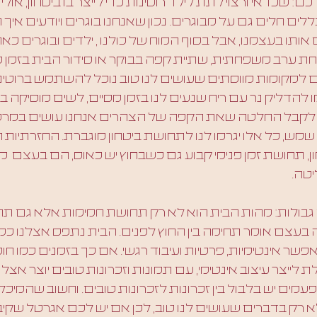
: שכדאי ורצוי לתת לילד רוטינות כדי לייצר בו ביטחון, אולי
ם חלים גם על מבוגרים. נכון שאנחנו בוגרים ויודעים איך ה
 אותו בעצמנו, אבל בסוף המוח של כולנו , ילדים ובוגרים כא
וחת ערב משפחתית, שתיית קפה בבוקר או סידור הבית בזמן מס
 למקומות מווסתים שעושים לנו טוב נוכל להשתמש ברוטינו
מו להדליק נר עם ריח שנעים לנו בזמן מסיים, לשים מוסיקה 
ו לקבל החלטה שאת הקפה של הצהרים אנחנו עושים במרפס
מש, כל אלו יגרמו לנו לתחושת ביטחון מוגברת. החזרתיות הז
ן, תחושת זמן פנימי קבוע גם כשבחוץ יש כאוס, הם בעצם  
טה. 
בולות: מהות הבית הוא לא רק תחושת חמימות אלא גם תחו
בעצם אומר תחימה בין החוץ לפנים. הבית נתפס אצלנו כמק
ר אינטימיות, פרטיות ועיבוד רגשי. אם כך בזמנים כמו חוסר 
לייצר עיצוב אינטימי, עם תמונות וזכרונות טובים יוצר אצלנ
ים יש בלבול בין זכרונות לזכרונות טובים. וחשוב שהמיכל 
א רק בדברים שעושים לנו טוב, לכן אם יש לכם אגרטל שקי