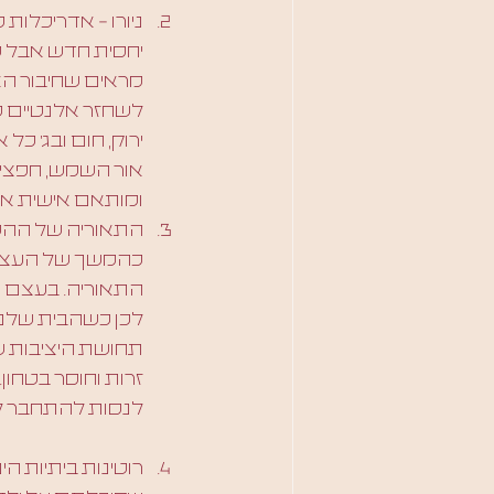
ניורו - אדריכלות
יחסית חדש אבל ס
מראים שחיבור האד
לשחזר אלנטיים טב
ירוק, חום ובג׳ 
אור השמש, חפצים 
ומותאם אישית אש
כהמשך של העצמי,
התאוריה. בעצם חפ
לכן כשהבית שלנו
תחושת היציבות של
זרות וחוסר בטחון
לנסות להתחבר לה
רוטינות ביתיות הי