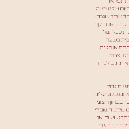
 תתפלאו 
יום שלנו יראה 
חד אוהב שגרה. 
ויים. אם ניקח 
ת ככלי של 
בבית בשעה 
ת או בגינה 
ו יוצרת 
מאותתים למוח 
שת גבול. 
ום שמגן עלינו 
בטחון חיצוני 
ו שקט. חשוב לי 
הרגשי שלו אנו 
בלתם בירושה 