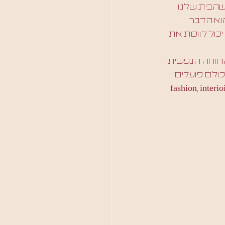
שהבית שלנו 
וא הדבר 
יכול לווסת את 
רווחה הנפשית 
כולם פועלים 
ות״ מתוך : fashion, interioir design and the 