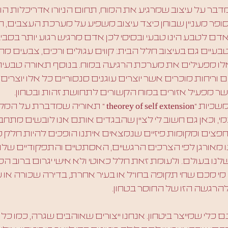
 מדבר על עיצוב שמרגיע את המוח, תחום הניורו אדריכלות ה
ופר מעניין שבוחן כיצד עיצוב משפיע על מערכת העצבים, 
ם לטבע הינו טבעי ובסיסי לכן אדם מרגיש רגוע יותר בסבי
עיים גם בעיצוב חלל הבית: קווים עגולים ורכים, צבעים מהט
כל אלו מפעילים את מערכת הרגיעה במוח. בנוסף תאורה טבע
וריחות מוכרים אשר יוצרים עוגנים סנסוריים כל אלו יוצרים ב
ר מפעיל אזורים במוח הקשורים לתחושת זהות ובטחון.
התאוריה של ההמשכיות ״theorey of self extension ״ תאוריה 
 וכאן גם חשוב לי לציין שהבגדים אותם אנו לובשים מתחב
צים ומקומות פיזיים שנמצאים איתנו הופכים להיות חלק מ
 מאורגן לפי הצרכים הרגשיים, האסתטיים והתפקודיים שלנו
נו בעולם. ולעומת זאת חלל כאוטי ולא אישי יגרום ברוב 
. מי מכם שחי תקופה בחו״ל או בעיר אחרת, בדירה שכורה או 
רגשה הזו של החוסר בטחון.
נם כלי שמייצר ביטחון. אנחנו ייצורים שאוהבים שגרה, כמו כ