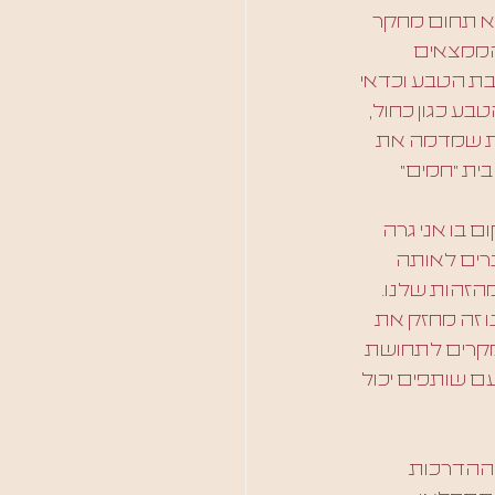
וא תחום מחקר 
הממצאים 
בת הטבע וכדאי 
בע כגון כחול, 
ית שמדמה את 
ית ״חמים״ 
שמדברת על המקום בו אני גרה 
רים לאותה 
הזהות שלנו. 
 זה מחזק את 
המקרים לתחושת 
עם שותפים יכול 
ל ההדרכות 