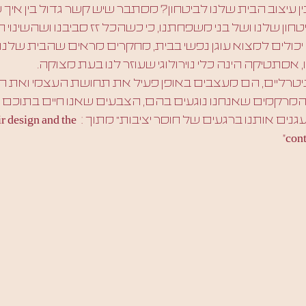
עיצוב הבית שלנו לביטחון? מסתבר שיש קשר גדול בין איך 
ון שלנו ושל בני משפחתנו, כי כשהכל זז סביבנו ושהשינוי ה
 יכולים למצוא עוגן נפשי בבית, מחקרים מראים שהבית שלנו 
סתטיקה הינה כלי נוירולוגי שעוזר לנו בעת מצוקה.
ניטרליים, הם מעצבים באופן פעיל את תחושת העצמי ואת ה
 המרקמים שאנחנו נוגעים בהם, הצבעים שאנו חיים בתוכם 
כמתווחים רגשיים שמעגנים אותנו ברגעים של חוסר יציב
cont